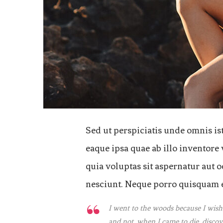
Sed ut perspiciatis unde omnis i
eaque ipsa quae ab illo inventore 
quia voluptas sit aspernatur aut 
nesciunt. Neque porro quisquam es
I went to the woods because I wished 
and not, when I came to die, discove