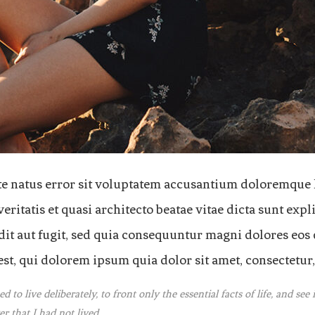
ste natus error sit voluptatem accusantium doloremque
veritatis et quasi architecto beatae vitae dicta sunt e
odit aut fugit, sed quia consequuntur magni dolores eos
t, qui dolorem ipsum quia dolor sit amet, consectetur, 
to live deliberately, to front only the essential facts of life, and see 
r that I had not lived.