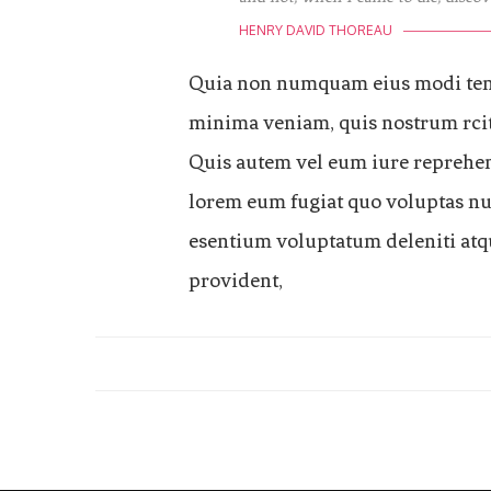
HENRY DAVID THOREAU
Quia non numquam eius modi temp
minima veniam, quis nostrum rcit
Quis autem vel eum iure reprehend
lorem eum fugiat quo voluptas nul
esentium voluptatum deleniti atqu
provident,