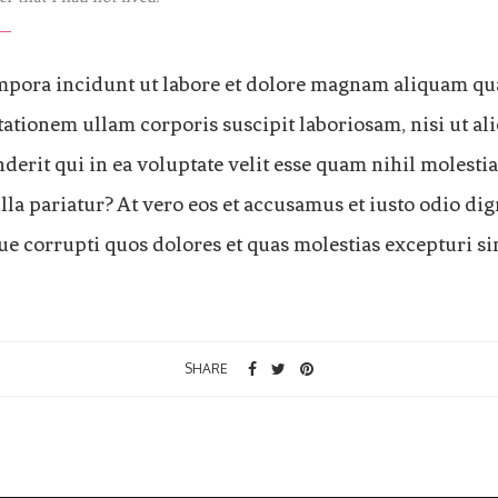
ora incidunt ut labore et dolore magnam aliquam qua
ationem ullam corporis suscipit laboriosam, nisi ut a
erit qui in ea voluptate velit esse quam nihil molestia
la pariatur? At vero eos et accusamus et iusto odio di
e corrupti quos dolores et quas molestias excepturi si
SHARE